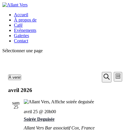
Accueil
À propos de
Café
Evènements
Galeries
Contact
Sélectionner une page
Recherch
Navi
Évènements
À venir
Liste
de
et
Sélectionnez
Recherche
vues
une
avril 2026
navigatio
date.
Évèn
de
sam
vues
25
avril 25 @ 20h00
Évèneme
Soirée Deguisée
Allant Vers Bar associatif
Cox, France