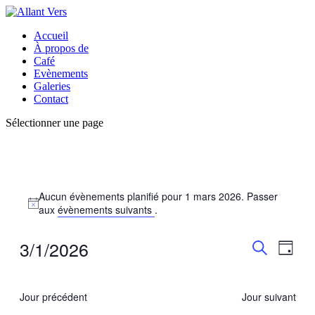
Accueil
À propos de
Café
Evènements
Galeries
Contact
Sélectionner une page
Évènements
Aucun évènements planifié pour 1 mars 2026. Passer
for
Notice
aux
évènements suivants
.
1
mars
3/1/2026
Recherch
Navig
Jour
2026
de
et
Recherche
Sélectionnez
vues
une
navigatio
Évèn
date.
Jour précédent
Jour suivant
de